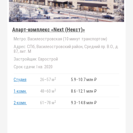
Апарт-комплекс «Next (Некст)»
Метро:
Василеостровская (10 минут транспортом)
Адрес:
СПб, Василеостровский район, Средний пр. В.О., д.
87, лит. М
Застройщик:
Еврострой
Срок сдачи:
I кв. 2020
2
Студия
26
–
57 м
5.9
–
10.7 млн ₽
2
1-комн.
48
–
60 м
8.6
–
12.1 млн ₽
2
2-комн.
61
–
78 м
9.3
–
14.8 млн ₽