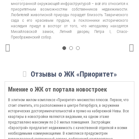
многогранной окружающей инфраструктурой – всё это относится к
эл
будущих жителей. Его первые этажи занимают кинозал, спортивный зал,
приоритетным возможностям собственников недвижимости.
зд
барбершоп и гастрономическая лавка, а на подземном уровне находится
Любителей живописной природы порадует близость Таврического
ба
паркинг, обеспеченный круглосуточной охраной и видеонаблюдением.
сада с его красивым прудом, а поклонники исторического
зо
Строительная компания позаботилась об ухоженной придомовой
наследия придут в восторг от того, что неподалеку находятся
ст
территории и службе портье, которая будет выполнять любые
Михайловской замок, Летний дворец Петра I, Спасо-
те
повседневные поручения.
Преображенский собор.
ми
Жилые пространства в новостройке стоят на страже избранности и
высокого статуса жителей. Главная ставка в планировках жилья делается
на простор и независимость, поэтому на продажу выставляются всего 40
роскошных помещений, представленных 1–4 комнатными квартирами
метражом не менее 88 кв. м. За счет первоклассной предчистовой отделки
Отзывы о ЖК «Приоритет»
после окончания строительства собственникам останется только
выполнить мелкий ремонт и оформить дизайн интерьера по своим
вкусам.
Мнение о ЖК от портала новостроек
Старт проекту, реализуемому в одну очередь, дан в начале 2017 года, сдача
В элитном жилом комплексе «Приоритет» множество плюсов. Первое, что
намечена на 2019-й. До того, как комплекс будет построен, у вас есть
стоит отметить, это расположение в центре Петербурга, в окружении
замечательная возможность приобрести квадратные метры по более
исторических достопримечательностей и прямо на набережной Невы. Все
выгодным
ценам
, подобрав для себя самый привлекательный и интересный
квартиры в новостройки являются видовыми, на одном этаже
вариант. Наш сайт поможет определиться с выбором и ознакомит с
представлено максимум по 2-3 жилых помещения. Застройщик
официальным разрешением на постройку, проектной декларацией и
«Еврострой» предлагает недвижимость с качественной отделкой и всеми
главными достоинствами корпуса.
необходимыми коммуникациями. В комплексе предусмотрен
первоклассный гостиничный сервис, работающий круглосуточно.