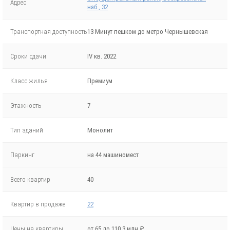
Адрес
наб., 32
Транспортная доступность
13 Минут пешком до метро Чернышевская
Сроки сдачи
IV кв. 2022
Класс жилья
Премиум
Этажность
7
Тип зданий
Монолит
Паркинг
на 44 машиномест
Всего квартир
40
Квартир в продаже
22
Цены на квартиры
от 65 до 110.3 млн ₽